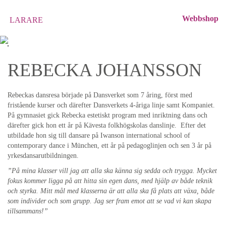
Webbshop
LARARE
REBECKA JOHANSSON
Rebeckas dansresa började på Dansverket som 7 åring, först med
fristående kurser och därefter Dansverkets 4-åriga linje samt Kompaniet.
På gymnasiet gick Rebecka estetiskt program med inriktning dans och
därefter gick hon ett år på Kävesta folkhögskolas danslinje. Efter det
utbildade hon sig till dansare på Iwanson international school of
contemporary dance i München, ett år på pedagoglinjen och sen 3 år på
yrkesdansarutbildningen.
”På mina klasser vill jag att alla ska känna sig sedda och trygga. Mycket
fokus kommer ligga på att hitta sin egen dans, med hjälp av både teknik
och styrka. Mitt mål med klasserna är att alla ska få plats att växa, både
som individer och som grupp. Jag ser fram emot att se vad vi kan skapa
tillsammans!”