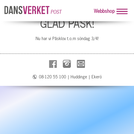
Webbshop
POST
GLAD PÅSK!
Nu har vi Påsklov t.o.m söndag 3/4!
08-120 55 100
|
Huddinge
|
Ekerö