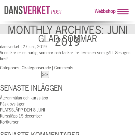
Webbshop
POST
MONTHLY ARCHIVES: JUNI
GLAD SOMMAR
2019
dansverket
|
27 juni, 2019
Vi önskar er en härlig sommar och tackar för terminen som gått. Ses igen i
höst!
Categories:
Okategoriserade
|
Comments
Sök
efter:
SENASTE INLÄGGEN
Återanmälan och kurssläpp
Påsklovsläger
PLATSSLÄPP DEN 8 JUNI
Kurssläpp 15 december
Kortkurser