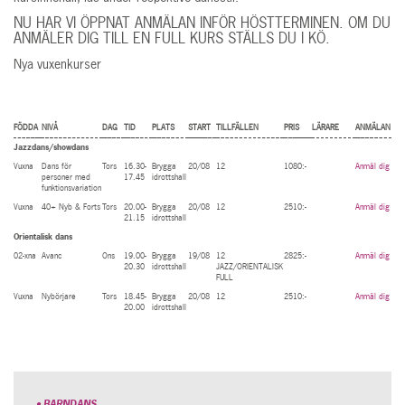
NU HAR VI ÖPPNAT
ANMÄLAN INFÖR HÖSTTERMINEN.
OM DU
ANMÄLER DIG TILL EN FULL KURS STÄLLS DU I KÖ.
Nya vuxenkurser
FÖDDA
NIVÅ
DAG
TID
PLATS
START
TILLFÄLLEN
PRIS
LÄRARE
ANMÄLAN
Jazzdans/showdans
Vuxna
Dans för
Tors
16.30-
Brygga
20/08
12
1080:-
Anmäl dig
personer med
17.45
idrottshall
funktionsvariation
Vuxna
40+ Nyb & Forts
Tors
20.00-
Brygga
20/08
12
2510:-
Anmäl dig
21.15
idrottshall
Orientalisk dans
02-xna
Avanc
Ons
19.00-
Brygga
19/08
12
2825:-
Anmäl dig
20.30
idrottshall
JAZZ/ORIENTALISK
FULL
Vuxna
Nybörjare
Tors
18.45-
Brygga
20/08
12
2510:-
Anmäl dig
20.00
idrottshall
BARNDANS