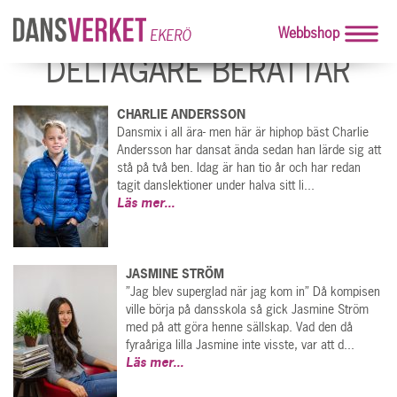
Webbshop
EKERÖ
DELTAGARE BERÄTTAR
CHARLIE ANDERSSON
Dansmix i all ära- men här är hiphop bäst Charlie
Andersson har dansat ända sedan han lärde sig att
stå på två ben. Idag är han tio år och har redan
tagit danslektioner under halva sitt li...
Läs mer...
JASMINE STRÖM
”Jag blev superglad när jag kom in” Då kompisen
ville börja på dansskola så gick Jasmine Ström
med på att göra henne sällskap. Vad den då
fyraåriga lilla Jasmine inte visste, var att d...
Läs mer...