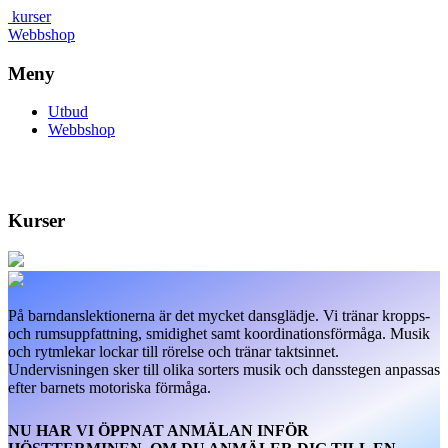
kurser
Webbshop
Meny
Utbud
Webbshop
Kurser
På barndanslektionerna är det mycket dansglädje. Vi tränar kropps-
och rumsuppfattning, smidighet samt koordinationsförmåga. Musik
och rytmlekar lockar till rörelse och tränar taktsinnet.
Undervisningen sker till olika sorters musik och dansstegen anpassas
efter barnets motoriska förmåga.
NU HAR VI ÖPPNAT ANMÄLAN INFÖR