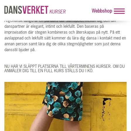
Webbshop
KURSER
Argentinsk tango är en pardans där samspelet mellan dig och din
danspartner är elegant, intimt och lekfullt. Den baseras på
improvisation där stegen kombineras och återskapas på nytt. På ett
avslappnad och lekfullt sätt kommer du lära dig dansa i kontakt med en
annan person samt lära dig de olika stegmöjligheter som just denna
dansstil bjuder på.
NU HAR VI SLÄPPT PLATSERNA TILL VÅRTERMINENS KURSER. OM DU
ANMÄLER DIG TILL EN FULL KURS STÄLLS DU I KÖ.